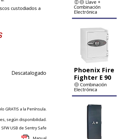
Llave +
Combinación
iscos custodiados a
Electrónica
Phoenix Fire
Descatalogado
Fighter E 90
Combinación
Electrónica
vío GRATIS a la Península.
les, según disponibilidad.
a SFW USB de Sentry Safe
Manual