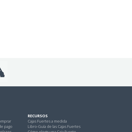
RECURSOS
omprar
Cajas Fuertes a medida
de pago
Libro-Guía de las Cajas Fuertes
 plazos
Cómo elegir una Caja Fuerte