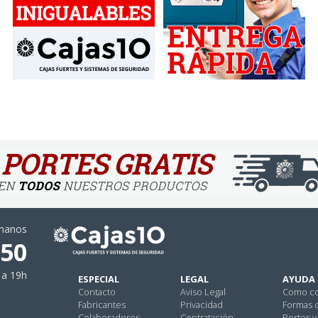
ámanos
 50
 a 19h
ESPECIAL
LEGAL
AYUDA
Contacto
Aviso Legal
Como c
Fabricantes
Privacidad
Formas 
Colaboradores
Contratación
Portes y