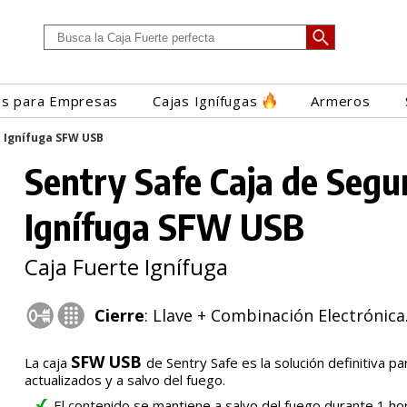
es para Empresas
Cajas Ignífugas
Armeros
d Ignífuga SFW USB
Sentry Safe Caja de Segu
Ignífuga SFW USB
Caja Fuerte Ignífuga
Cierre
: Llave + Combinación Electrónica
SFW
USB
La caja
de Sentry Safe es la solución definitiva p
actualizados y a salvo del fuego.
El contenido se mantiene a salvo del fuego durante 1 ho