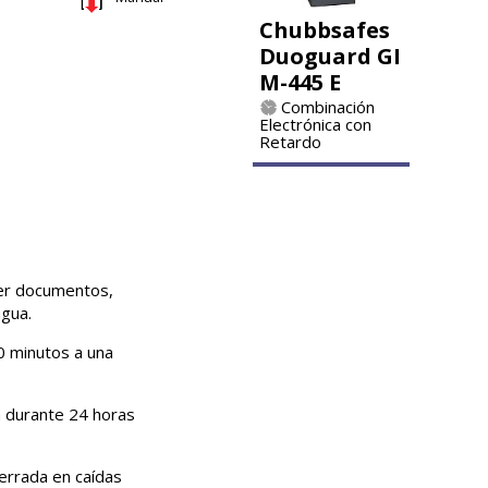
Chubbsafes
Duoguard GI
M-445 E
Combinación
Electrónica con
Retardo
ger documentos,
agua.
0 minutos a una
a durante 24 horas
errada en caídas