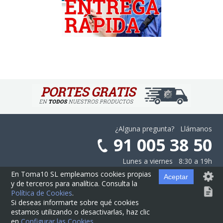
¿Alguna pregunta? Llámanos
91 005 38 50
Lunes a viernes 8:30 a 19h
En Toma10 SL empleamos cookies propias
Aceptar
y de terceros para analítica. Consulta la
Aviso Legal
·
Privacidad
·
Cookies
·
Configurar las Cookies
·
Contratación
Política de Cookies
.
Si deseas informarte sobre qué cookies
estamos utilizando o desactivarlas, haz clic
© Cajas10.com ·
contacto@cajas10.com
en
Configurar las Cookies
.