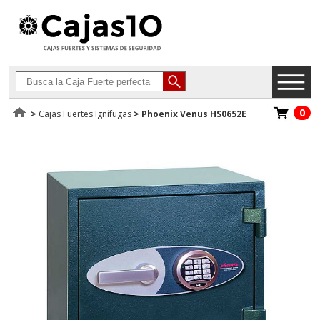
0
>
Cajas Fuertes Ignífugas
>
Phoenix Venus HS0652E