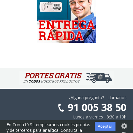
¿Alguna pregunta? Llámanos
91 005 38 50
Lunes a viernes 8:30 a 19h
En Toma10 SL empleamos cookies propias
Aceptar
y de terceros para analítica. Consulta la
Aviso Legal
·
Privacidad
·
Cookies
·
Configurar las Cookies
·
Contratación