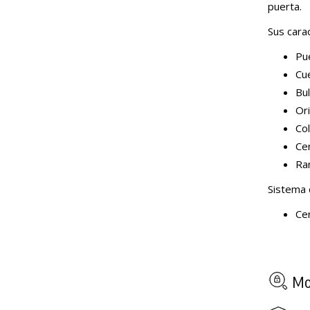
puerta.
Sus carac
Pu
Cu
Bu
Ori
Col
Ce
Ra
Sistema 
Cer
Mod