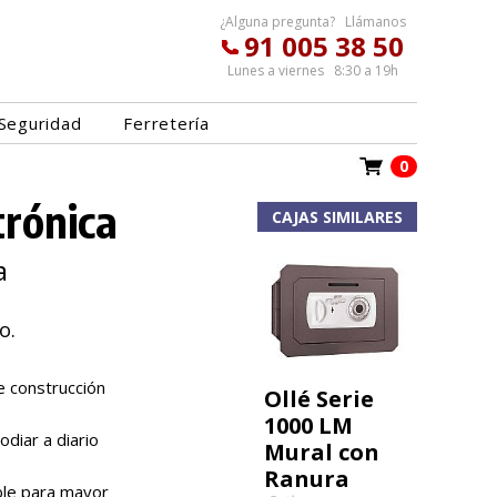
¿Alguna pregunta? Llámanos
91 005 38 50
Lunes a viernes 8:30 a 19h
Seguridad
Ferretería
0
trónica
CAJAS SIMILARES
a
o.
e construcción
Ollé Serie
1000 LM
iar a diario
Mural con
Ranura
ble para mayor