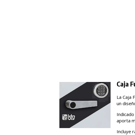
Caja F
La Caja 
un diseñ
Indicado
aporta m
Incluye 