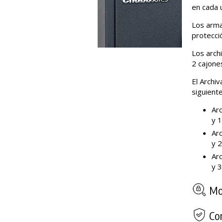
en cada 
Los arma
protecci
Los arch
2 cajone
El Archi
siguient
Arc
y 
Arc
y 
Arc
y 
Mod
Com