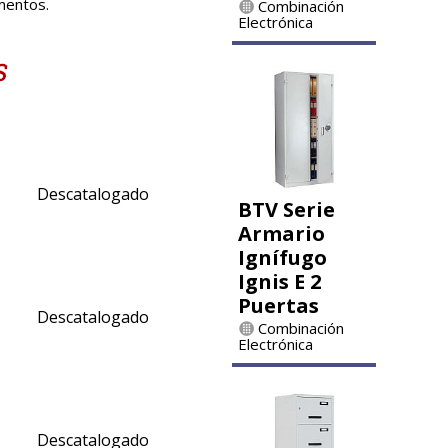
mentos.
Combinación
Electrónica
Descatalogado
BTV Serie
Armario
Ignífugo
Ignis E 2
Puertas
Descatalogado
Combinación
Electrónica
Descatalogado